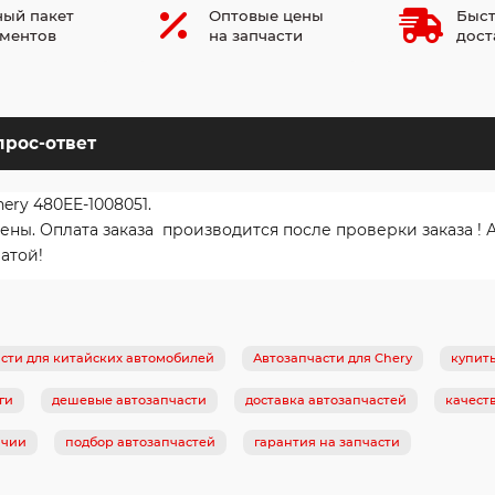
ый пакет
Оптовые цены
Быст
ментов
на запчасти
дост
прос-ответ
ery 480EE-1008051.
. Оплата заказа производится после проверки заказа ! Ав
атой!
сти для китайских автомобилей
Автозапчасти для Chery
купит
ги
дешевые автозапчасти
доставка автозапчастей
качест
ичии
подбор автозапчастей
гарантия на запчасти