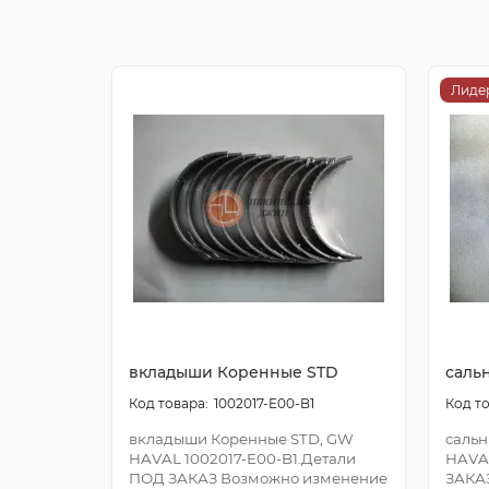
Лиде
вкладыши Коренные STD
саль
1002017-E00-B1
вкладыши Коренные STD, GW
сальн
HAVAL 1002017-E00-B1.Детали
HAVA
ПОД ЗАКАЗ Возможно изменение
ЗАКА