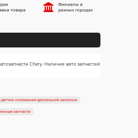
рая
Филиалы в
авка товара
разных городах
тозапчасти Chery. Наличие авто запчастей
ь датчик положения дросельной заслонки
венные запчасти