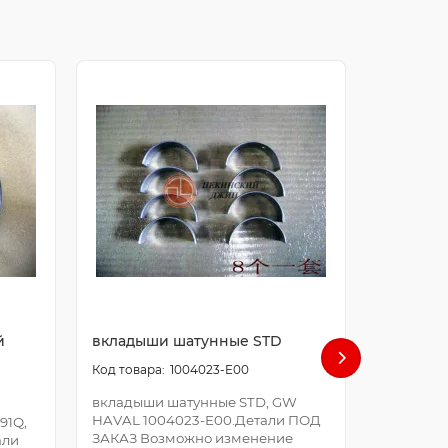
й
вкладыши шатунные STD
болт ша
1004023-E00
вкладыши шатунные STD, GW
болт шат
HAVAL 1004023-E00.Детали ПОД
E00.Дета
91Q,
ЗАКАЗ Возможно изменение
Возможно
али