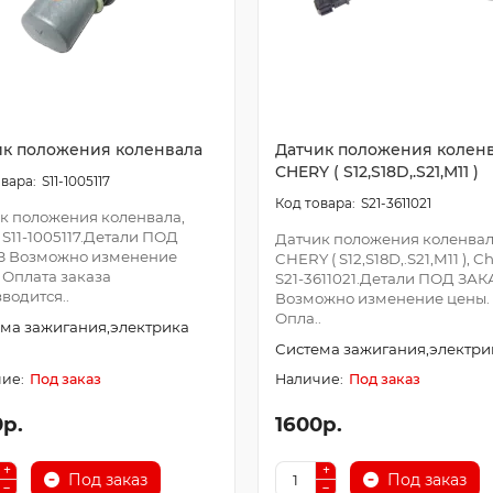
ик положения коленвала
Датчик положения колен
CHERY ( S12,S18D,.S21,M11 )
S11-1005117
S21-3611021
к положения коленвала,
 S11-1005117.Детали ПОД
Датчик положения коленва
З Возможно изменение
CHERY ( S12,S18D,.S21,M11 ), C
 Оплата заказа
S21-3611021.Детали ПОД ЗАК
водится..
Возможно изменение цены.
Опла..
ма зажигания,электрика
Система зажигания,электри
Под заказ
Под заказ
0р.
1600р.
Под заказ
Под заказ