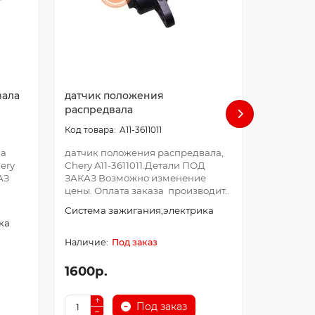
вала
датчик положения
датчик 
распредвала
воздуха
A11-3611011
ла
датчик положения распредвала,
датчик а
hery
Chery A11-3611011.Детали ПОД
воздуха, 
АЗ
ЗАКАЗ Возможно изменение
1008060.
цены. Оплата заказа производит..
Возможно
Оплата за
Система зажигания,электрика
ка
Система 
Под заказ
1600р.
900р.
Под заказ