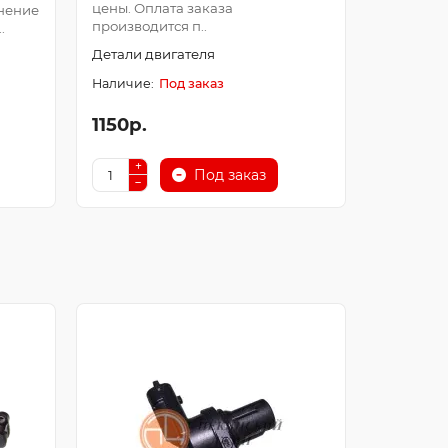
цены. Оплата заказа
Оплата з
нение
производится п..
после про
.
Детали двигателя
Детали д
Под заказ
1150р.
250р.
Под заказ