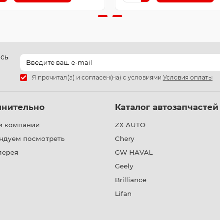
есь
Я прочитал(а) и согласен(на) с условиями
Условия оплаты
лнительно
Каталог автозапчастей
и компании
ZX AUTO
ндуем посмотреть
Chery
лерея
GW HAVAL
Geely
Brilliance
Lifan