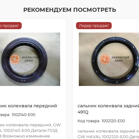
РЕКОМЕНДУЕМ ПОСМОТРЕТЬ
р продаж!
Лидер продаж!
ник коленвала передний
сальник коленвала задни
491Q
1002140-E00
1002120-E00
ик коленвала передний, GW
L 1002140-E00.Детали ПОД
сальник коленвала задний 4
З Возможно изменение
GW HAVAL 1002120-E00.Дет