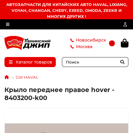
АВТОЗАПЧАСТИ ДЛЯ КИТАЙСКИХ АВТО HAVAL, LIXIANG,
VOYAH, CHANGAN, CHERY, EXEED, OMODA, ZEEKR И
МНОГИХ ДРУГИХ !
Новосибирск
Москва
Каталог товаров
GW HAVAL
Крыло переднее правое hover -
8403200-k00