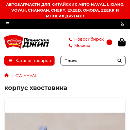
АВТОЗАПЧАСТИ ДЛЯ КИТАЙСКИХ АВТО HAVAL, LIXIANG,
VOYAH, CHANGAN, CHERY, EXEED, OMODA, ZEEKR И
МНОГИХ ДРУГИХ !
Новосибирск
Москва
Каталог товаров
GW HAVAL
корпус хвостовика