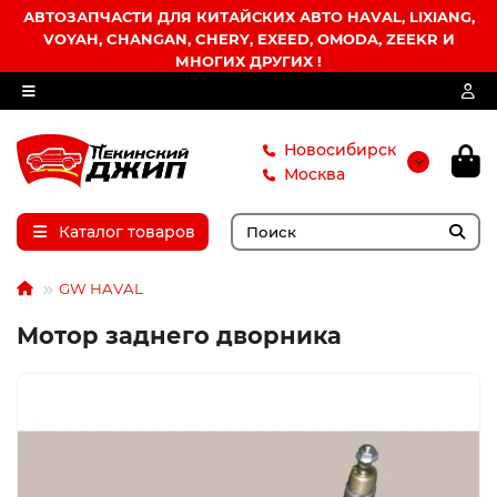
АВТОЗАПЧАСТИ ДЛЯ КИТАЙСКИХ АВТО HAVAL, LIXIANG,
VOYAH, CHANGAN, CHERY, EXEED, OMODA, ZEEKR И
МНОГИХ ДРУГИХ !
Новосибирск
Москва
Каталог товаров
GW HAVAL
Мотор заднего дворника