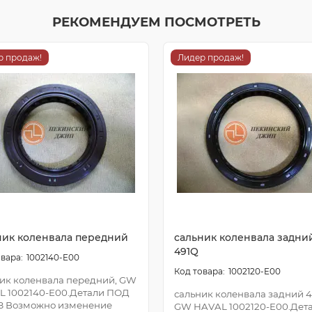
РЕКОМЕНДУЕМ ПОСМОТРЕТЬ
р продаж!
Лидер продаж!
ник коленвала передний
сальник коленвала задни
491Q
1002140-E00
1002120-E00
ик коленвала передний, GW
L 1002140-E00.Детали ПОД
сальник коленвала задний 4
З Возможно изменение
GW HAVAL 1002120-E00.Дет