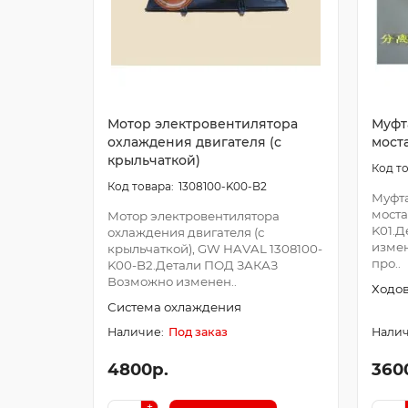
Мотор электровентилятора
Муфт
охлаждения двигателя (с
мост
крыльчаткой)
1308100-K00-B2
Муфта
моста
Мотор электровентилятора
K01.
охлаждения двигателя (с
измен
крыльчаткой), GW HAVAL 1308100-
про..
K00-B2.Детали ПОД ЗАКАЗ
Возможно изменен..
Ходов
Система охлаждения
Под заказ
4800р.
360