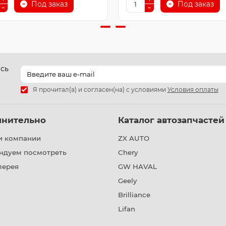
Под заказ
Под заказ
есь
Я прочитал(а) и согласен(на) с условиями
Условия оплаты
лнительно
Каталог автозапчастей
и компании
ZX AUTO
ндуем посмотреть
Chery
лерея
GW HAVAL
Geely
Brilliance
Lifan