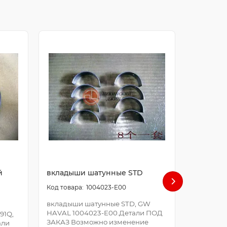
й
вкладыши шатунные STD
болт ша
1004023-E00
вкладыши шатунные STD, GW
болт шат
HAVAL 1004023-E00.Детали ПОД
E00.Дета
91Q,
ЗАКАЗ Возможно изменение
Возможно
али