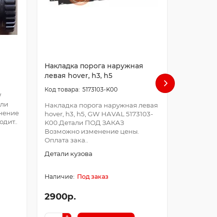
Накладка порога наружная
Накладк
левая hover, h3, h5
правая h
5173103-K00
W
али
Накладка порога наружная левая
Накладка
нение
hover, h3, h5, GW HAVAL 5173103-
правая ho
дит..
K00.Детали ПОД ЗАКАЗ
5173104-
Возможно изменение цены.
Возможно
Оплата зака..
Оплата за
Детали кузова
Детали к
Под заказ
2900р.
2900р.