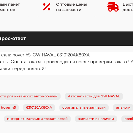
ый пакет
Оптовые цены
Быст
ментов
на запчасти
дост
прос-ответ
текла hover h5, GW HAVAL 6310120AK80XA.
ы. Оплата заказа производится после проверки заказа ! 
авки перед оплатой!
сти для китайских автомобилей
Автозапчасти для GW HAVAL
 hover h5
6310120AK80XA
оригинальные запчасти
аналоги
интернет-магазин автозапчастей
запчасти в наличии
подб