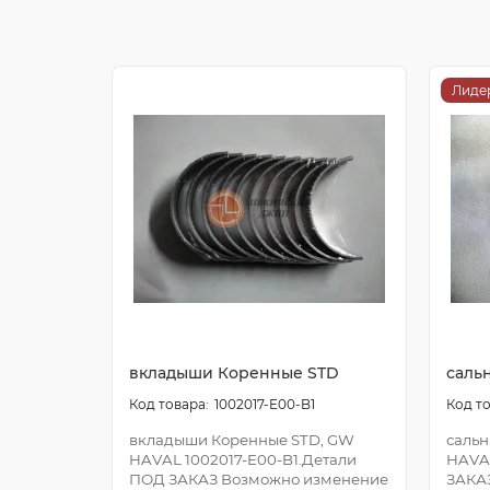
Лиде
вкладыши Коренные STD
саль
1002017-E00-B1
вкладыши Коренные STD, GW
сальн
HAVAL 1002017-E00-B1.Детали
HAVA
ПОД ЗАКАЗ Возможно изменение
ЗАКА