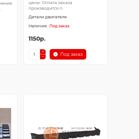
цены. Оплата заказа
Оплата з
нение
производится п..
после про
.
Детали двигателя
Детали д
Под заказ
1150р.
250р.
Под заказ