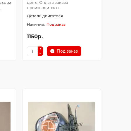
цены. Оплата заказа
Оплата з
нение
производится п..
после про
.
Детали двигателя
Детали д
Под заказ
1150р.
250р.
Под заказ