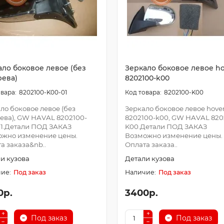
ало боковое левое (без
Зеркало боковое левое ho
рева)
8202100-k00
8202100-K00-01
8202100-K00
ло боковое левое (без
Зеркало боковое левое hover
ева), GW HAVAL 8202100-
8202100-k00, GW HAVAL 820
1.Детали ПОД ЗАКАЗ
K00.Детали ПОД ЗАКАЗ
ожно изменение цены.
Возможно изменение цены.
а заказа&nb..
Оплата заказа..
и кузова
Детали кузова
Под заказ
Под заказ
0р.
3400р.
Под заказ
Под заказ