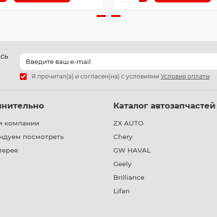
есь
Я прочитал(а) и согласен(на) с условиями
Условия оплаты
лнительно
Каталог автозапчастей
и компании
ZX AUTO
ндуем посмотреть
Chery
лерея
GW HAVAL
Geely
Brilliance
Lifan