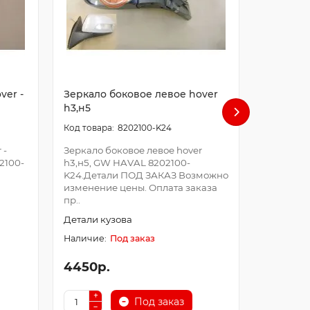
ver -
Зеркало боковое левое hover
Зеркало 
h3,н5
обогрев
8202100-K24
 -
Зеркало боковое левое hover
Зеркало 
2100-
h3,н5, GW HAVAL 8202100-
обогрева
K24.Детали ПОД ЗАКАЗ Возможно
K00-01.Д
изменение цены. Оплата заказа
Возможно
пр..
Оплата за
Детали кузова
Детали к
Под заказ
4450р.
4700р.
Под заказ