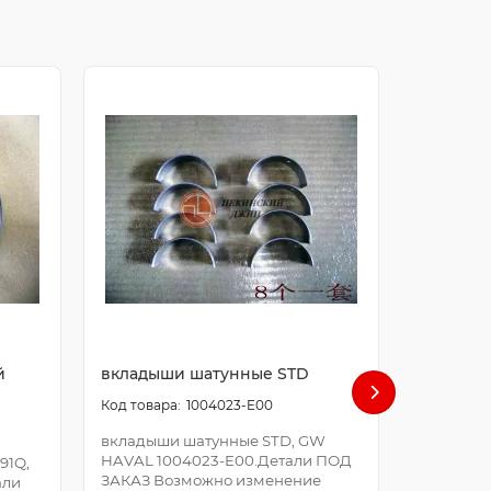
й
вкладыши шатунные STD
болт ша
1004023-E00
вкладыши шатунные STD, GW
болт шат
HAVAL 1004023-E00.Детали ПОД
E00.Дета
91Q,
ЗАКАЗ Возможно изменение
Возможно
али