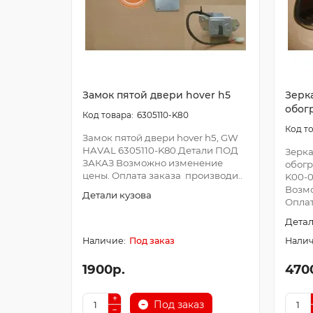
Замок пятой двери hover h5
Зерк
обог
6305110-K80
Замок пятой двери hover h5, GW
HAVAL 6305110-K80.Детали ПОД
Зерка
ЗАКАЗ Возможно изменение
обогр
цены. Оплата заказа производи..
K00-0
Возм
Детали кузова
Оплат
Детал
Под заказ
1900р.
470
Под заказ