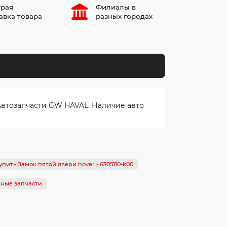
рая
Филиалы в
авка товара
разных городах
Автозапчасти GW HAVAL. Наличие авто
упить Замок пятой двери hover - 6305110-k00
нные запчасти