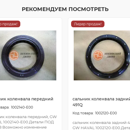
РЕКОМЕНДУЕМ ПОСМОТРЕТЬ
р продаж!
Лидер продаж!
ник коленвала передний
сальник коленвала задни
491Q
1002140-E00
1002120-E00
ик коленвала передний, GW
L 1002140-E00.Детали ПОД
сальник коленвала задний 4
З Возможно изменение
GW HAVAL 1002120-E00.Дет