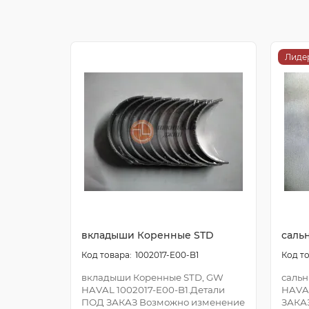
Лиде
вкладыши Коренные STD
саль
1002017-E00-B1
вкладыши Коренные STD, GW
сальн
HAVAL 1002017-E00-B1.Детали
HAVA
ПОД ЗАКАЗ Возможно изменение
ЗАКА