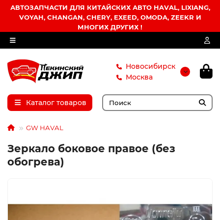
АВТОЗАПЧАСТИ ДЛЯ КИТАЙСКИХ АВТО HAVAL, LIXIANG,
VOYAH, CHANGAN, CHERY, EXEED, OMODA, ZEEKR И
МНОГИХ ДРУГИХ !
Новосибирск
Москва
Каталог товаров
GW HAVAL
Зеркало боковое правое (без
обогрева)