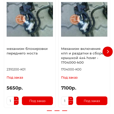
механизм блокировки
Механизм включения
переднего моста
кпп и раздатки в сборе с
крышкой 4х4 hover -
1704000-k00
2310200-K01
1704000-K00
Под заказ
Под заказ
5650р.
7100р.
Под заказ
Под заказ