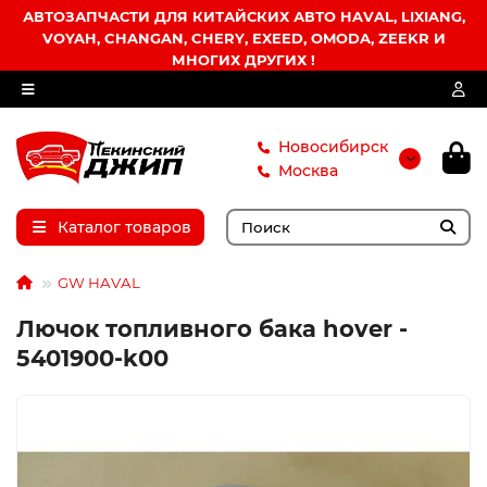
АВТОЗАПЧАСТИ ДЛЯ КИТАЙСКИХ АВТО HAVAL, LIXIANG,
VOYAH, CHANGAN, CHERY, EXEED, OMODA, ZEEKR И
МНОГИХ ДРУГИХ !
Новосибирск
Москва
Каталог товаров
GW HAVAL
Лючок топливного бака hover -
5401900-k00