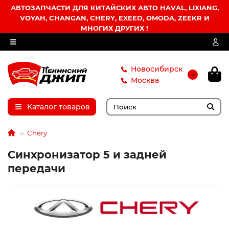
АВТОЗАПЧАСТИ ДЛЯ КИТАЙСКИХ АВТО HAVAL, LIXIANG,
VOYAH, CHANGAN, CHERY, EXEED, OMODA, ZEEKR И
МНОГИХ ДРУГИХ !
Новосибирск
Москва
Каталог товаров
Chery
Синхронизатор 5 и задней
передачи