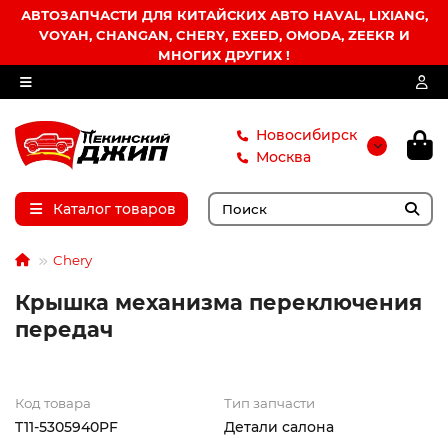
АВТОЗАПЧАСТИ ДЛЯ КИТАЙСКИХ АВТО HAVAL, LIXIANG,
VOYAH, CHANGAN, CHERY, EXEED, OMODA, ZEEKR И
МНОГИХ ДРУГИХ !
Новосибирск
Москва
Каталог товаров
Chery
Крышка механизма переключения
передач
Код товара
Тип запчасти
T11-5305940PF
Детали салона