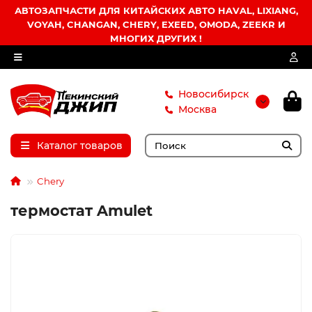
АВТОЗАПЧАСТИ ДЛЯ КИТАЙСКИХ АВТО HAVAL, LIXIANG,
VOYAH, CHANGAN, CHERY, EXEED, OMODA, ZEEKR И
МНОГИХ ДРУГИХ !
Новосибирск
Москва
Каталог товаров
Chery
термостат Amulet