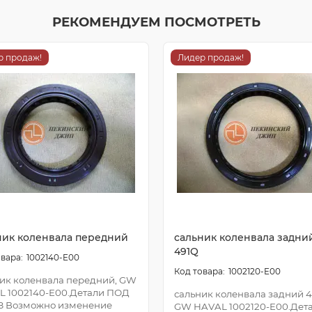
РЕКОМЕНДУЕМ ПОСМОТРЕТЬ
р продаж!
Лидер продаж!
ник коленвала передний
сальник коленвала задни
491Q
1002140-E00
1002120-E00
ик коленвала передний, GW
L 1002140-E00.Детали ПОД
сальник коленвала задний 4
З Возможно изменение
GW HAVAL 1002120-E00.Дет