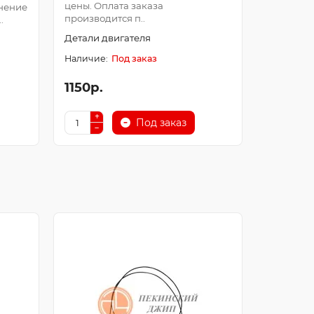
цены. Оплата заказа
Оплата з
нение
производится п..
после про
.
Детали двигателя
Детали д
Под заказ
1150р.
250р.
Под заказ