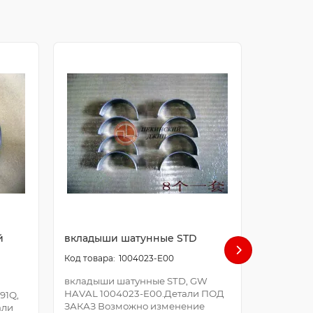
й
вкладыши шатунные STD
болт ша
1004023-E00
вкладыши шатунные STD, GW
болт шат
HAVAL 1004023-E00.Детали ПОД
E00.Дета
91Q,
ЗАКАЗ Возможно изменение
Возможно
али