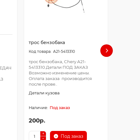
трос бензобака
трос газ
A21-5413310
трос бензобака, Chery A21-
трос газа,
5413310.Детали ПОД ЗАКАЗ
1108210G
ЕДАЧ
Возможно изменение цены.
Возможно
Оплата заказа производится
Оплата з
АЗ
после прове..
после про
Детали кузова
Детали к
Под заказ
200р.
550р.
Под заказ