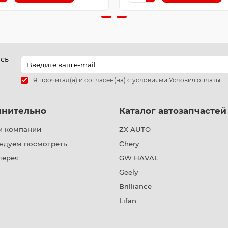
есь
Я прочитал(а) и согласен(на) с условиями
Условия оплаты
лнительно
Каталог автозапчастей
и компании
ZX AUTO
ндуем посмотреть
Chery
лерея
GW HAVAL
Geely
Brilliance
Lifan