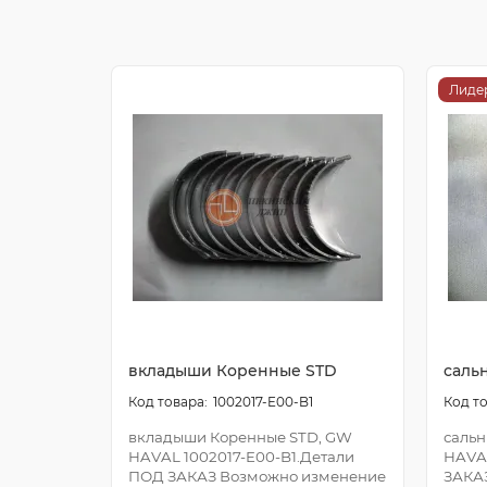
Лиде
вкладыши Коренные STD
саль
1002017-E00-B1
вкладыши Коренные STD, GW
сальн
HAVAL 1002017-E00-B1.Детали
HAVA
ПОД ЗАКАЗ Возможно изменение
ЗАКА