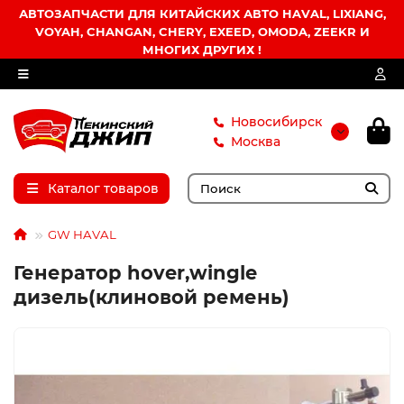
АВТОЗАПЧАСТИ ДЛЯ КИТАЙСКИХ АВТО HAVAL, LIXIANG,
VOYAH, CHANGAN, CHERY, EXEED, OMODA, ZEEKR И
МНОГИХ ДРУГИХ !
Новосибирск
Москва
Каталог товаров
GW HAVAL
Генератор hover,wingle
дизель(клиновой ремень)