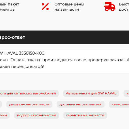
ый пакет
Оптовые цены
Быст
ментов
на запчасти
дост
прос-ответ
W HAVAL 3550150-K00.
ы. Оплата заказа производится после проверки заказа ! 
авки перед оплатой!
сти для китайских автомобилей
Автозапчасти для GW HAVAL
к
дешевые автозапчасти
доставка автозапчастей
качестве
ичии
подбор автозапчастей
гарантия на запчасти