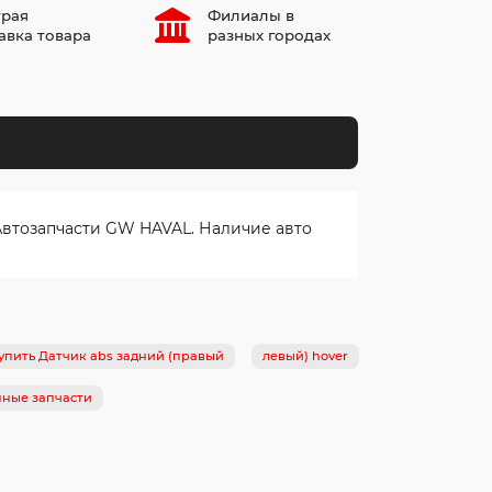
рая
Филиалы в
авка товара
разных городах
Автозапчасти GW HAVAL. Наличие авто
упить Датчик abs задний (правый
левый) hover
нные запчасти