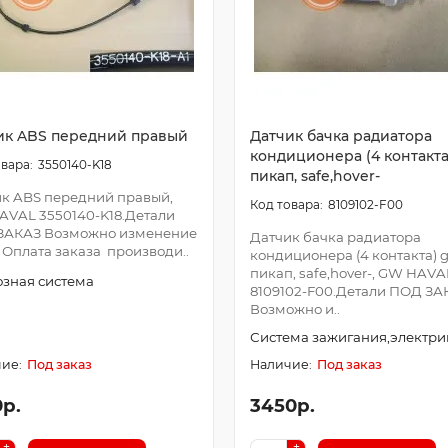
ик ABS передний правый
Датчик бачка радиатора
кондиционера (4 контакта
3550140-K18
пикап, safe,hover-
к ABS передний правый,
8109102-F00
VAL 3550140-K18.Детали
ЗАКАЗ Возможно изменение
Датчик бачка радиатора
 Оплата заказа производи..
кондиционера (4 контакта) 
пикап, safe,hover-, GW HAVA
зная система
8109102-F00.Детали ПОД ЗА
Возможно и..
Система зажигания,электри
Под заказ
Под заказ
0р.
3450р.