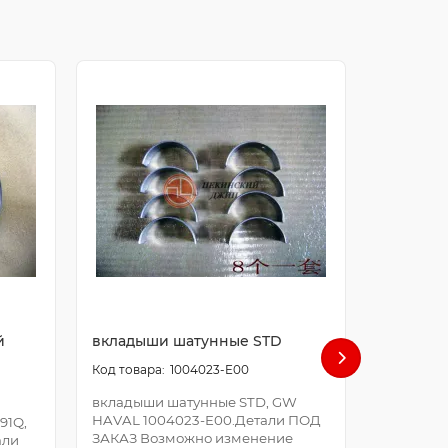
й
вкладыши шатунные STD
болт ша
1004023-E00
вкладыши шатунные STD, GW
болт шат
HAVAL 1004023-E00.Детали ПОД
E00.Дета
91Q,
ЗАКАЗ Возможно изменение
Возможно
али