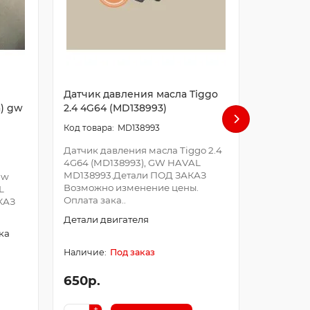
Датчик давления масла Tiggo
Датчик 
) gw
2.4 4G64 (MD138993)
h5 дизе
MD138993
Датчик давления масла Tiggo 2.4
Датчик д
4G64 (MD138993), GW HAVAL
дизель, 
MD138993.Детали ПОД ЗАКАЗ
ED01.Дет
gw
Возможно изменение цены.
Возможно
L
Оплата зака..
Оплата за
КАЗ
Детали двигателя
Система 
ка
Под заказ
650р.
650р.