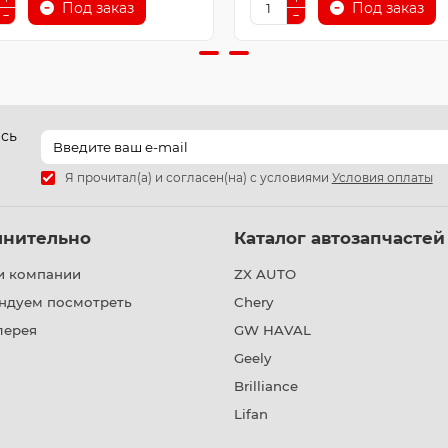
Под заказ
Под заказ
есь
Я прочитал(а) и согласен(на) с условиями
Условия оплаты
лнительно
Каталог автозапчастей
и компании
ZX AUTO
ндуем посмотреть
Chery
лерея
GW HAVAL
Geely
Brilliance
Lifan