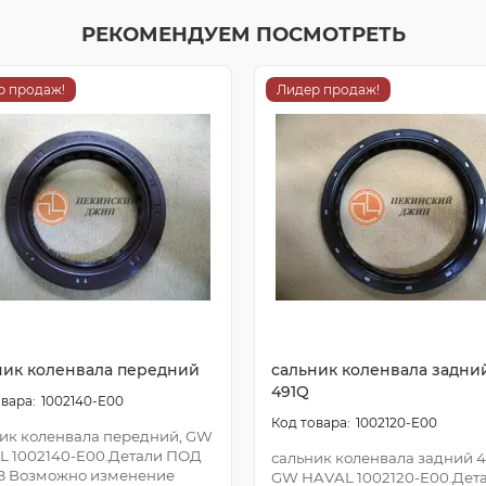
РЕКОМЕНДУЕМ ПОСМОТРЕТЬ
р продаж!
Лидер продаж!
ник коленвала передний
сальник коленвала задни
491Q
1002140-E00
1002120-E00
ик коленвала передний, GW
L 1002140-E00.Детали ПОД
сальник коленвала задний 4
З Возможно изменение
GW HAVAL 1002120-E00.Дет