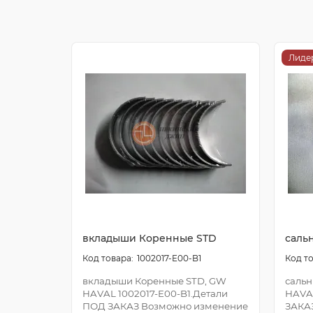
Лиде
вкладыши Коренные STD
саль
1002017-E00-B1
вкладыши Коренные STD, GW
сальн
HAVAL 1002017-E00-B1.Детали
HAVA
ПОД ЗАКАЗ Возможно изменение
ЗАКА