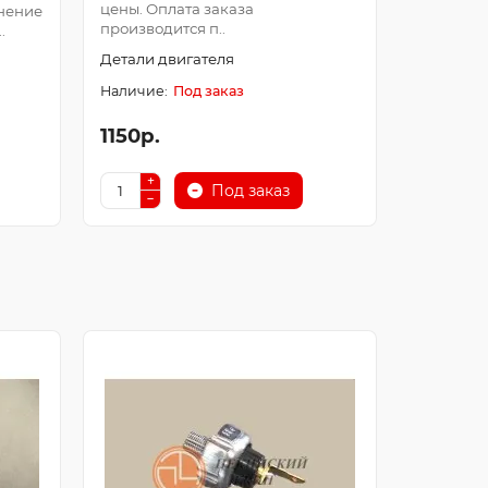
цены. Оплата заказа
Оплата з
нение
производится п..
после про
.
Детали двигателя
Детали д
Под заказ
1150р.
250р.
Под заказ