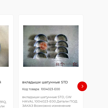
й
вкладыши шатунные STD
болт ша
1004023-E00
вкладыши шатунные STD, GW
болт шат
HAVAL 1004023-E00.Детали ПОД
E00.Дета
91Q,
ЗАКАЗ Возможно изменение
Возможно
али