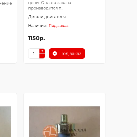
цены. Оплата заказа
Оплата з
нение
производится п..
после про
.
Детали двигателя
Детали д
Под заказ
1150р.
250р.
Под заказ