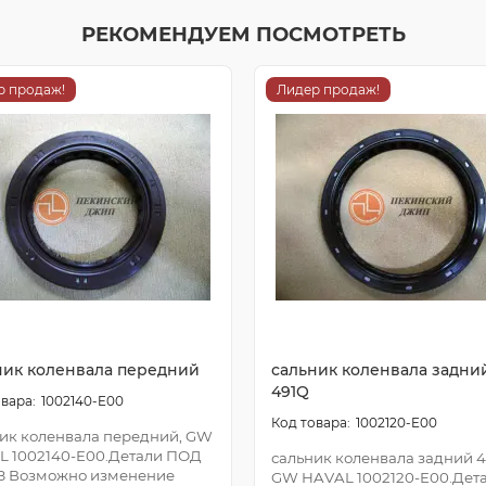
РЕКОМЕНДУЕМ ПОСМОТРЕТЬ
р продаж!
Лидер продаж!
ник коленвала передний
сальник коленвала задни
491Q
1002140-E00
1002120-E00
ик коленвала передний, GW
L 1002140-E00.Детали ПОД
сальник коленвала задний 4
З Возможно изменение
GW HAVAL 1002120-E00.Дет