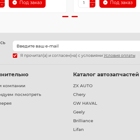
Под заказ
Под заказ
есь
Я прочитал(а) и согласен(на) с условиями
Условия оплаты
лнительно
Каталог автозапчастей
и компании
ZX AUTO
ндуем посмотреть
Chery
лерея
GW HAVAL
Geely
Brilliance
Lifan