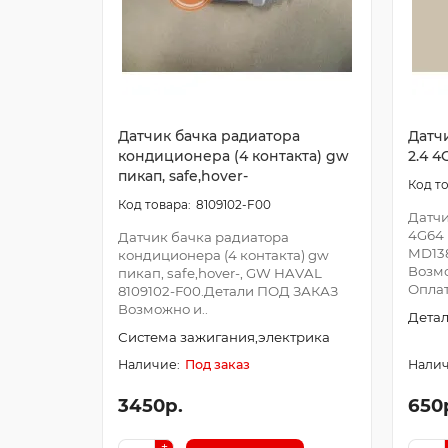
Датчик бачка радиатора
Датч
кондиционера (4 контакта) gw
2.4 4
пикап, safe,hover-
8109102-F00
Датчи
4G64 
Датчик бачка радиатора
MD13
кондиционера (4 контакта) gw
Возм
пикап, safe,hover-, GW HAVAL
Оплат
8109102-F00.Детали ПОД ЗАКАЗ
Возможно и..
Детал
Система зажигания,электрика
Под заказ
3450р.
650