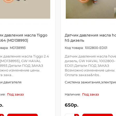
ик давления масла Tiggo
Датчик давления масла h
G64 (MD138993)
h5 дизель
MD138993
1002800-ED01
к давления масла Tiggo 2.4
Датчик давления масла hove
(MD138993), GW HAVAL
дизель, GW HAVAL 1002800-
8993.Детали ПОД ЗАКАЗ
ED01.Детали ПОД ЗАКАЗ
ожно изменение цены.
Возможно изменение цены.
а зака..
Оплата заказа&nbs..
и двигателя
Система зажигания,электри
Под заказ
Под заказ
р.
650р.