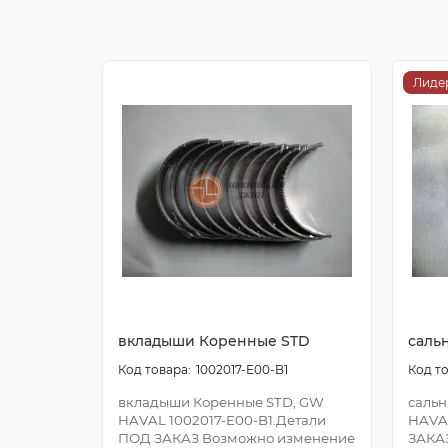
Лиде
вкладыши Коренные STD
саль
1002017-E00-B1
вкладыши Коренные STD, GW
сальн
HAVAL 1002017-E00-B1.Детали
HAVA
ПОД ЗАКАЗ Возможно изменение
ЗАКА