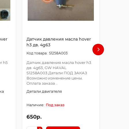
over
Датчик давления масла hover
Датчик 
h3 дв. 4g63
h5 дизе
S1258A003
r h5
Датчик давления масла hover h3
Датчик д
дв. 4g63, GW HAVAL
дизель, 
S1258A003.Детали ПОД ЗАКАЗ
K80.Дета
Возможно изменение цены.
изменение
Оплата заказа ..
Детали к
ка
Детали двигателя
Под заказ
650р.
2500р.