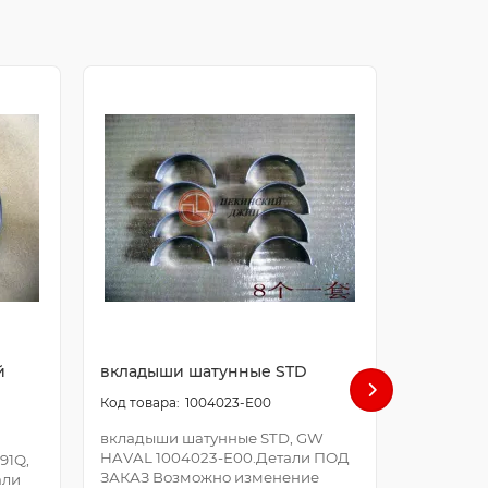
й
вкладыши шатунные STD
болт ша
1004023-E00
вкладыши шатунные STD, GW
болт шат
HAVAL 1004023-E00.Детали ПОД
E00.Дета
91Q,
ЗАКАЗ Возможно изменение
Возможно
али