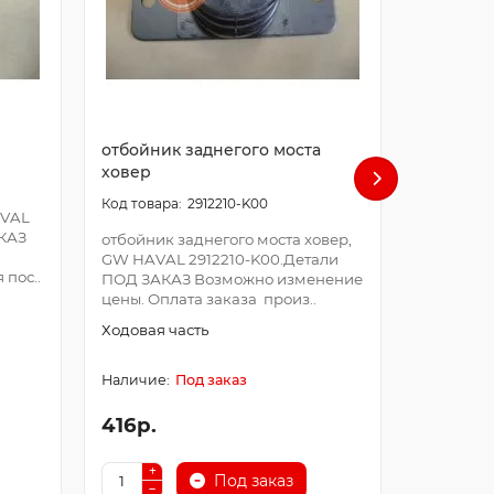
отбойник заднегого моста
Палец з
ховер
верхний
2912210-K00
AVAL
АКАЗ
отбойник заднегого моста ховер,
Палец за
GW HAVAL 2912210-K00.Детали
hover, G
 пос..
ПОД ЗАКАЗ Возможно изменение
K00.Дета
цены. Оплата заказа произ..
Возможно
Оплата за
Ходовая часть
Ходовая 
Под заказ
416р.
350р.
Под заказ