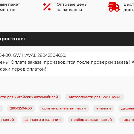
ый пакет
Оптовые цены
Быст
ментов
на запчасти
дост
прос-ответ
0-k00, GW HAVAL 2804250-K00.
ы. Оплата заказа производится после проверки заказа ! 
авки перед оплатой!
сти для китайских автомобилей
Автозапчасти для GW HAVAL
2804250-K00
оригинальные запчасти
аналоги
дешевы
пчастей
запчасти в наличии
подбор автозапчастей
гаран