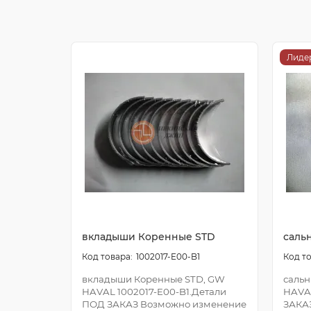
Лиде
вкладыши Коренные STD
саль
1002017-E00-B1
вкладыши Коренные STD, GW
сальн
HAVAL 1002017-E00-B1.Детали
HAVA
ПОД ЗАКАЗ Возможно изменение
ЗАКА