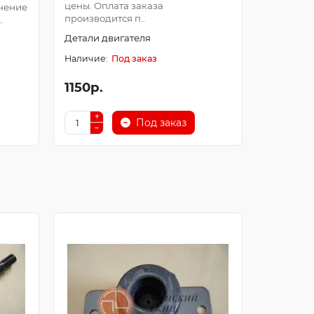
цены. Оплата заказа
Оплата з
нение
производится п..
после про
.
Детали двигателя
Детали д
Под заказ
1150р.
250р.
Под заказ