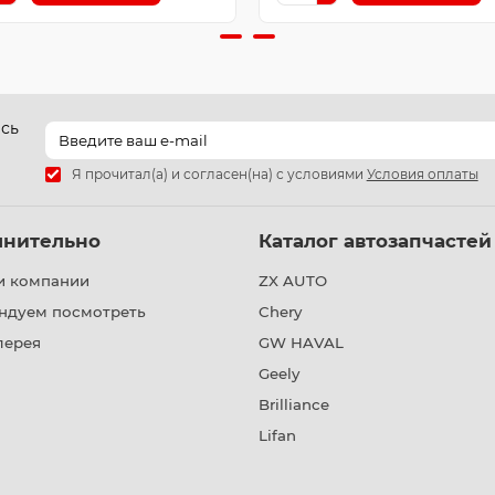
есь
Я прочитал(а) и согласен(на) с условиями
Условия оплаты
лнительно
Каталог автозапчастей
и компании
ZX AUTO
ндуем посмотреть
Chery
лерея
GW HAVAL
Geely
Brilliance
Lifan