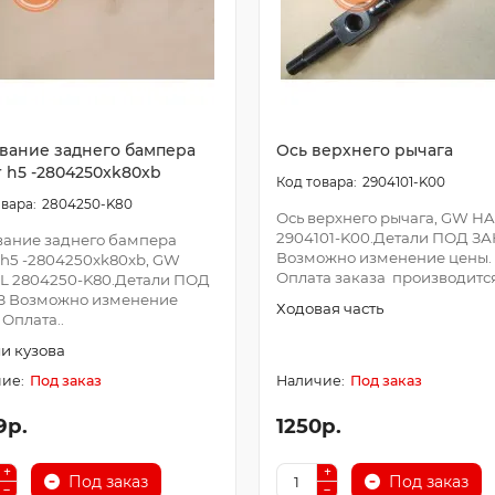
вание заднего бампера
Ось верхнего рычага
r h5 -2804250xk80xb
2904101-K00
2804250-K80
Ось верхнего рычага, GW H
2904101-K00.Детали ПОД З
ание заднего бампера
Возможно изменение цены.
 h5 -2804250xk80xb, GW
Оплата заказа производится
L 2804250-K80.Детали ПОД
З Возможно изменение
Ходовая часть
 Оплата..
и кузова
Под заказ
Под заказ
9р.
1250р.
Под заказ
Под заказ