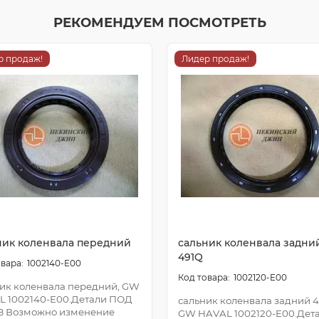
РЕКОМЕНДУЕМ ПОСМОТРЕТЬ
р продаж!
Лидер продаж!
ник коленвала передний
сальник коленвала задни
491Q
1002140-E00
1002120-E00
ик коленвала передний, GW
L 1002140-E00.Детали ПОД
сальник коленвала задний 4
З Возможно изменение
GW HAVAL 1002120-E00.Дет