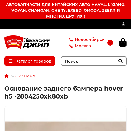
АВТОЗАПЧАСТИ ДЛЯ КИТАЙСКИХ АВТО HAVAL, LIXIANG,
VOYAH, CHANGAN, CHERY, EXEED, OMODA, ZEEKR И
МНОГИХ ДРУГИХ !
Новосибирск
Москва
Каталог товаров
GW HAVAL
Основание заднего бампера hover
h5 -2804250xk80xb