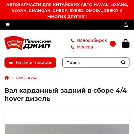
АВТОЗАПЧАСТИ ДЛЯ КИТАЙСКИХ АВТО HAVAL, LIXIANG,
VOYAH, CHANGAN, CHERY, EXEED, OMODA, ZEEKR И
МНОГИХ ДРУГИХ !
Новосибирск
Москва
Каталог товаров
GW HAVAL
Вал карданный задний в сборе 4/4
hover дизель