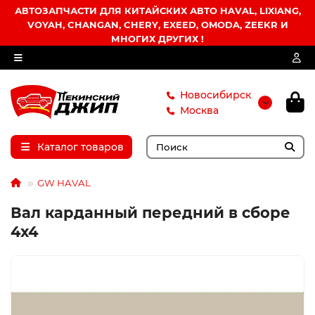
АВТОЗАПЧАСТИ ДЛЯ КИТАЙСКИХ АВТО HAVAL, LIXIANG,
VOYAH, CHANGAN, CHERY, EXEED, OMODA, ZEEKR И
МНОГИХ ДРУГИХ !
Новосибирск
Москва
Каталог товаров
GW HAVAL
Вал карданный передний в сборе
4х4