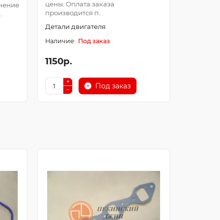
цены. Оплата заказа
Оплата з
нение
производится п..
после про
.
Детали двигателя
Детали д
Под заказ
1150р.
250р.
Под заказ