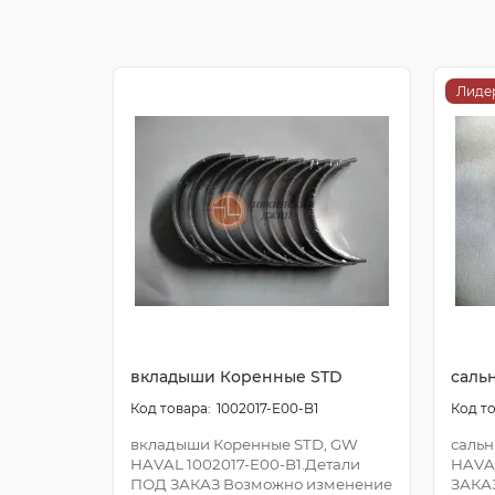
Лиде
вкладыши Коренные STD
саль
1002017-E00-B1
вкладыши Коренные STD, GW
сальн
HAVAL 1002017-E00-B1.Детали
HAVA
ПОД ЗАКАЗ Возможно изменение
ЗАКА