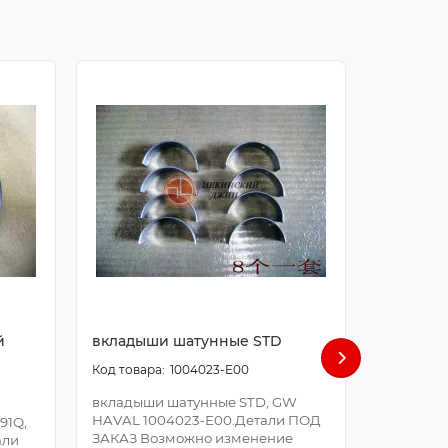
й
вкладыши шатунные STD
болт ша
1004023-E00
вкладыши шатунные STD, GW
болт шат
HAVAL 1004023-E00.Детали ПОД
E00.Дета
91Q,
ЗАКАЗ Возможно изменение
Возможно
али