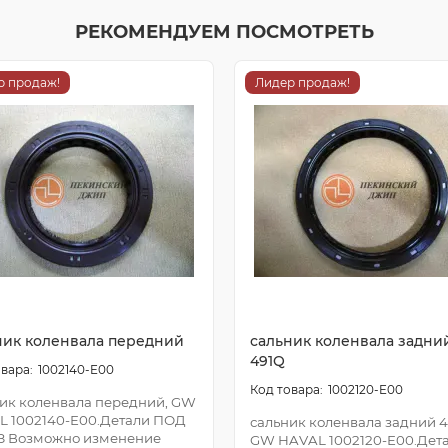
РЕКОМЕНДУЕМ ПОСМОТРЕТЬ
р продаж!
Лидер продаж!
ник коленвала передний
сальник коленвала задни
491Q
1002140-E00
1002120-E00
ик коленвала передний, GW
L 1002140-E00.Детали ПОД
сальник коленвала задний 4
З Возможно изменение
GW HAVAL 1002120-E00.Дет