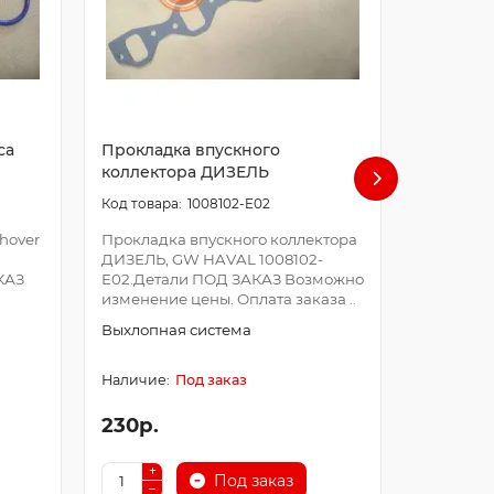
са
Прокладка впускного
Проклад
коллектора ДИЗЕЛЬ
коллекто
1008102-E02
hover
Прокладка впускного коллектора
Прокладк
ДИЗЕЛЬ, GW HAVAL 1008102-
(дизель)
КАЗ
E02.Детали ПОД ЗАКАЗ Возможно
ED01A.Де
изменение цены. Оплата заказа ..
Возможно
Оплата за
Выхлопная система
Выхлопна
Под заказ
230р.
350р.
Под заказ