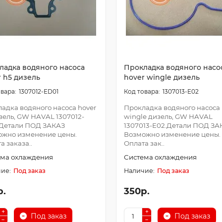
ладка водяного насоса
Прокладка водяного насо
r h5 дизель
hover wingle дизель
1307012-ED01
1307013-E02
адка водяного насоса hover
Прокладка водяного насоса 
зель, GW HAVAL 1307012-
wingle дизель, GW HAVAL
.Детали ПОД ЗАКАЗ
1307013-E02.Детали ПОД ЗА
ожно изменение цены.
Возможно изменение цены.
а заказа..
Оплата зак..
ема охлаждения
Система охлаждения
Под заказ
Под заказ
р.
350р.
Под заказ
Под заказ