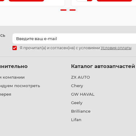
есь
Я прочитал(а) и согласен(на) с условиями
Условия оплаты
лнительно
Каталог автозапчастей
и компании
ZX AUTO
ндуем посмотреть
Chery
лерея
GW HAVAL
Geely
Brilliance
Lifan