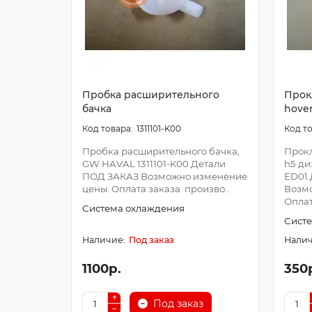
Пробка расширительного
Прок
бачка
hove
1311101-K00
Пробка расширительного бачка,
Прокл
GW HAVAL 1311101-K00.Детали
h5 ди
ПОД ЗАКАЗ Возможно изменение
ED01
цены. Оплата заказа произво..
Возм
Оплат
Система охлаждения
Сист
Под заказ
1100р.
350
Под заказ