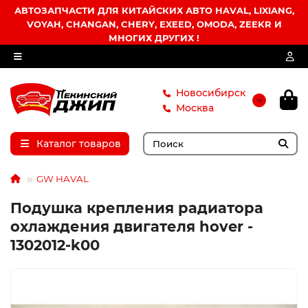
АВТОЗАПЧАСТИ ДЛЯ КИТАЙСКИХ АВТО HAVAL, LIXIANG,
VOYAH, CHANGAN, CHERY, EXEED, OMODA, ZEEKR И
МНОГИХ ДРУГИХ !
Новосибирск
Москва
Каталог товаров
GW HAVAL
Подушка крепления радиатора
охлаждения двигателя hover -
1302012-k00