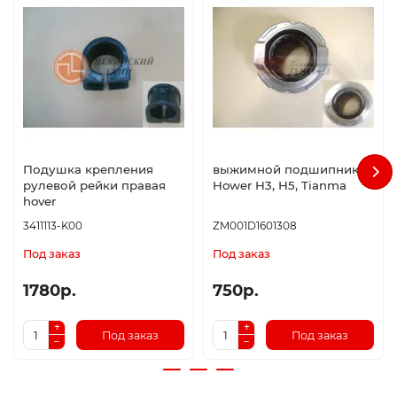
Подушка крепления
выжимной подшипник
рулевой рейки правая
Hower H3, H5, Tianma
hover
3411113-K00
ZM001D1601308
Под заказ
Под заказ
1780р.
750р.
Под заказ
Под заказ