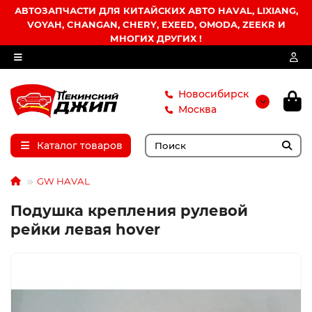
АВТОЗАПЧАСТИ ДЛЯ КИТАЙСКИХ АВТО HAVAL, LIXIANG,
VOYAH, CHANGAN, CHERY, EXEED, OMODA, ZEEKR И
МНОГИХ ДРУГИХ !
Новосибирск
Москва
Каталог товаров
GW HAVAL
Подушка крепления рулевой
рейки левая hover