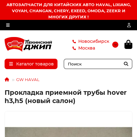
АВТОЗАПЧАСТИ ДЛЯ КИТАЙСКИХ АВТО HAVAL, LIXIANG,
VOYAH, CHANGAN, CHERY, EXEED, OMODA, ZEEKR И
МНОГИХ ДРУГИХ !
Новосибирск
Москва
Каталог товаров
GW HAVAL
Прокладка приемной трубы hover
h3,h5 (новый салон)