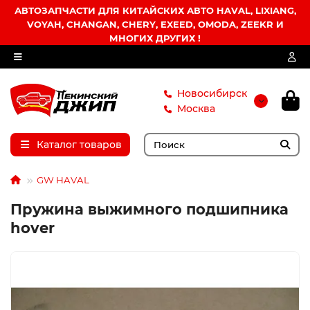
АВТОЗАПЧАСТИ ДЛЯ КИТАЙСКИХ АВТО HAVAL, LIXIANG,
VOYAH, CHANGAN, CHERY, EXEED, OMODA, ZEEKR И
МНОГИХ ДРУГИХ !
Новосибирск
Москва
Каталог товаров
GW HAVAL
Пружина выжимного подшипника
hover