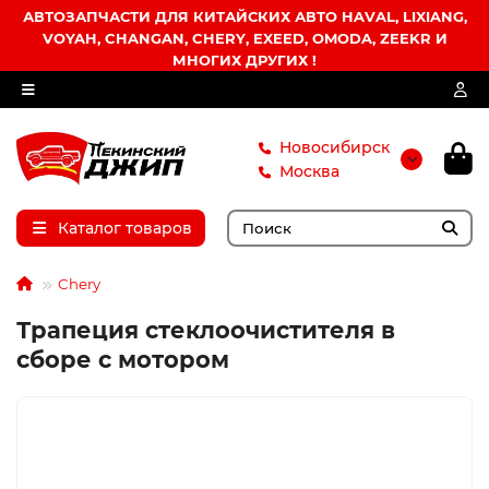
АВТОЗАПЧАСТИ ДЛЯ КИТАЙСКИХ АВТО HAVAL, LIXIANG,
VOYAH, CHANGAN, CHERY, EXEED, OMODA, ZEEKR И
МНОГИХ ДРУГИХ !
Новосибирск
Москва
Каталог товаров
Chery
Трапеция стеклоочистителя в
сборе с мотором