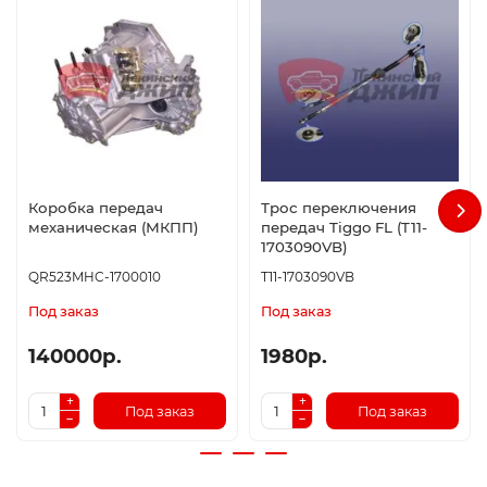
Коробка передач
Трос переключения
механическая (МКПП)
передач Tiggo FL (T11-
1703090VB)
QR523MHC-1700010
T11-1703090VB
Под заказ
Под заказ
140000р.
1980р.
Под заказ
Под заказ