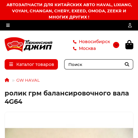
АВТОЗАПЧАСТИ ДЛЯ КИТАЙСКИХ АВТО HAVAL, LIXIANG,
VOYAH, CHANGAN, CHERY, EXEED, OMODA, ZEEKR И
МНОГИХ ДРУГИХ !
Новосибирск
Москва
Каталог товаров
GW HAVAL
ролик грм балансировочного вала
4G64