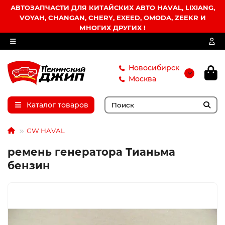
АВТОЗАПЧАСТИ ДЛЯ КИТАЙСКИХ АВТО HAVAL, LIXIANG,
VOYAH, CHANGAN, CHERY, EXEED, OMODA, ZEEKR И
МНОГИХ ДРУГИХ !
Новосибирск
Москва
Каталог товаров
GW HAVAL
ремень генератора Тианьма
бензин