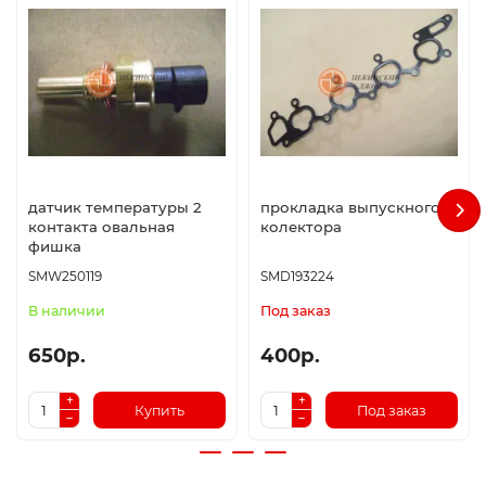
датчик температуры 2
прокладка выпускного
контакта овальная
колектора
фишка
SMW250119
SMD193224
В наличии
Под заказ
650р.
400р.
Купить
Под заказ