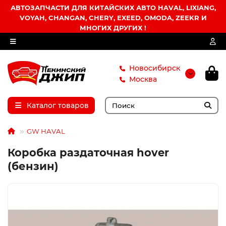
АВТОЗАПЧАСТИ ДЛЯ КИТАЙСКИХ АВТО HAVAL, LIXIANG,
VOYAH, CHANGAN, CHERY, EXEED, OMODA, ZEEKR И
МНОГИХ ДРУГИХ !
Новосибирск
Москва
Каталог товаров
GW HAVAL
Коробка раздаточная hover
(бензин)