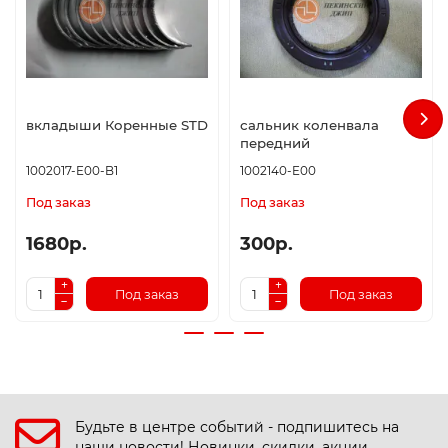
вкладыши Коренные STD
сальник коленвала
передний
1002017-E00-B1
1002140-E00
Под заказ
Под заказ
1680р.
300р.
Под заказ
Под заказ
Будьте в центре событий - подпишитесь на
наши новости! Новинки, скидки, акции.