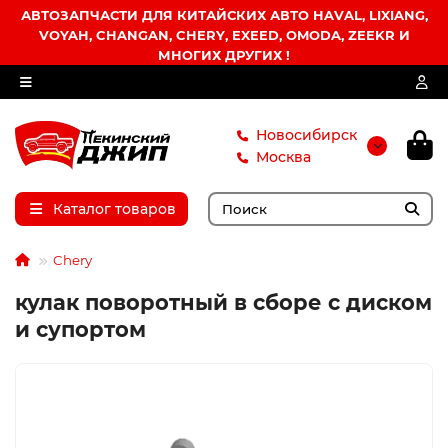
АВТОЗАПЧАСТИ ДЛЯ КИТАЙСКИХ АВТО HAVAL, LIXIANG,
VOYAH, CHANGAN, CHERY, EXEED, OMODA, ZEEKR И
МНОГИХ ДРУГИХ !
Новосибирск
Москва
Каталог товаров
Chery
кулак поворотный в сборе с диском
и супортом