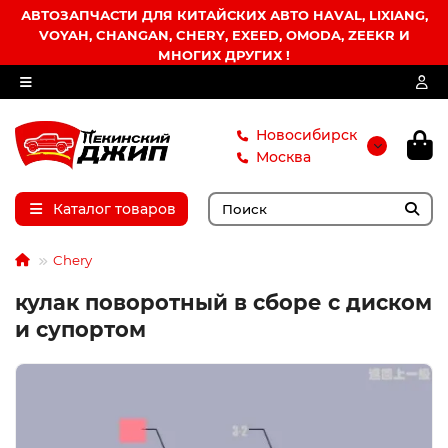
АВТОЗАПЧАСТИ ДЛЯ КИТАЙСКИХ АВТО HAVAL, LIXIANG,
VOYAH, CHANGAN, CHERY, EXEED, OMODA, ZEEKR И
МНОГИХ ДРУГИХ !
Новосибирск
Москва
Каталог товаров
Chery
кулак поворотный в сборе с диском
и супортом