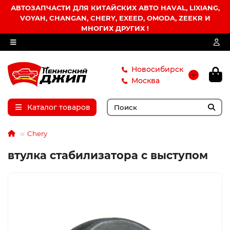
АВТОЗАПЧАСТИ ДЛЯ КИТАЙСКИХ АВТО HAVAL, LIXIANG,
VOYAH, CHANGAN, CHERY, EXEED, OMODA, ZEEKR И
МНОГИХ ДРУГИХ !
Новосибирск
Москва
Каталог товаров
Chery
втулка стабилизатора с выступом