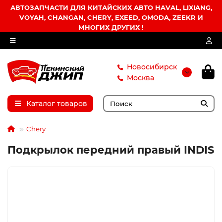
АВТОЗАПЧАСТИ ДЛЯ КИТАЙСКИХ АВТО HAVAL, LIXIANG,
VOYAH, CHANGAN, CHERY, EXEED, OMODA, ZEEKR И
МНОГИХ ДРУГИХ !
Новосибирск
Москва
Каталог товаров
Chery
Подкрылок передний правый INDIS