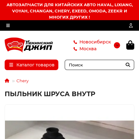
АВТОЗАПЧАСТИ ДЛЯ КИТАЙСКИХ АВТО HAVAL, LIXIANG,
VOYAH, CHANGAN, CHERY, EXEED, OMODA, ZEEKR И
МНОГИХ ДРУГИХ !
Новосибирск
Москва
Каталог товаров
Chery
ПЫЛЬНИК ШРУСА ВНУТР