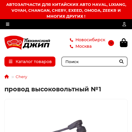
АВТОЗАПЧАСТИ ДЛЯ КИТАЙСКИХ АВТО HAVAL, LIXIANG,
VOYAH, CHANGAN, CHERY, EXEED, OMODA, ZEEKR И
МНОГИХ ДРУГИХ !
Новосибирск
Москва
Каталог товаров
Chery
провод высоковольтный №1