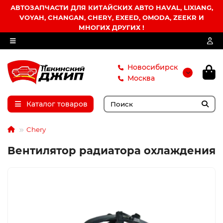
АВТОЗАПЧАСТИ ДЛЯ КИТАЙСКИХ АВТО HAVAL, LIXIANG,
VOYAH, CHANGAN, CHERY, EXEED, OMODA, ZEEKR И
МНОГИХ ДРУГИХ !
Новосибирск
Москва
Каталог товаров
Chery
Вентилятор радиатора охлаждения