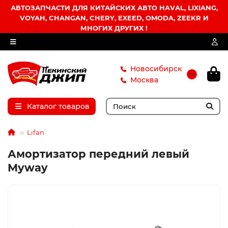
АВТОЗАПЧАСТИ ДЛЯ КИТАЙСКИХ АВТО HAVAL, LIXIANG,
VOYAH, CHANGAN, CHERY, EXEED, OMODA, ZEEKR И
МНОГИХ ДРУГИХ !
Новосибирск
Москва
Каталог товаров
Lifan
Амортизатор передний левый
Myway