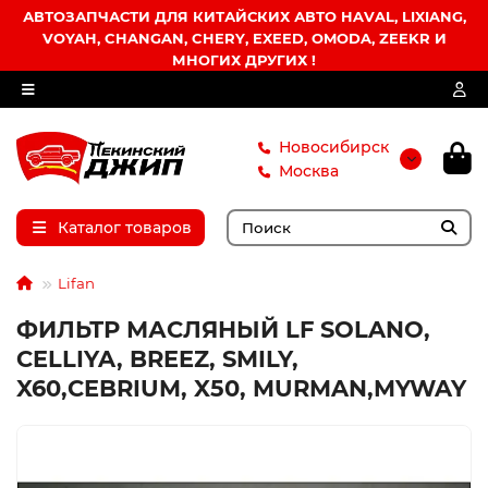
АВТОЗАПЧАСТИ ДЛЯ КИТАЙСКИХ АВТО HAVAL, LIXIANG,
VOYAH, CHANGAN, CHERY, EXEED, OMODA, ZEEKR И
МНОГИХ ДРУГИХ !
Новосибирск
Москва
Каталог товаров
Lifan
ФИЛЬТР МАСЛЯНЫЙ LF SOLANO,
CELLIYA, BREEZ, SMILY,
X60,CEBRIUM, X50, MURMAN,MYWAY