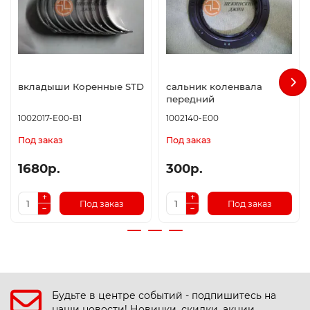
вкладыши Коренные STD
сальник коленвала
передний
1002017-E00-B1
1002140-E00
Под заказ
Под заказ
1680р.
300р.
Под заказ
Под заказ
Будьте в центре событий - подпишитесь на
наши новости! Новинки, скидки, акции.