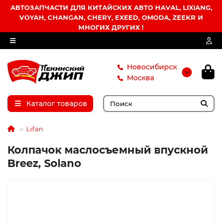
АВТОЗАПЧАСТИ ДЛЯ КИТАЙСКИХ АВТО HAVAL, LIXIANG,
VOYAH, CHANGAN, CHERY, EXEED, OMODA, ZEEKR И
МНОГИХ ДРУГИХ !
Новосибирск
Москва
Каталог товаров
Lifan
Колпачок маслосъемный впускной
Breez, Solano