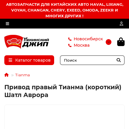
АВТОЗАПЧАСТИ ДЛЯ КИТАЙСКИХ АВТО HAVAL, LIXIANG,
VOYAH, CHANGAN, CHERY, EXEED, OMODA, ZEEKR И
МНОГИХ ДРУГИХ !
Новосибирск
Москва
Каталог товаров
Tianma
Привод правый Тианма (короткий)
Шатл Аврора