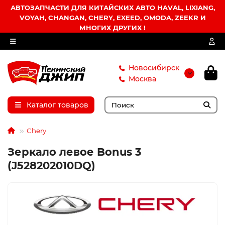
АВТОЗАПЧАСТИ ДЛЯ КИТАЙСКИХ АВТО HAVAL, LIXIANG,
VOYAH, CHANGAN, CHERY, EXEED, OMODA, ZEEKR И
МНОГИХ ДРУГИХ !
Новосибирск
Москва
Каталог товаров
Chery
Зеркало левое Bonus 3
(J528202010DQ)