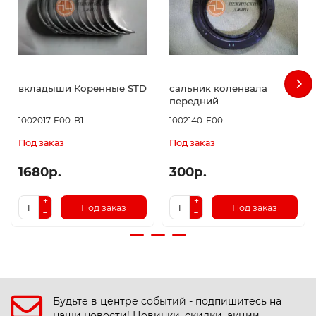
вкладыши Коренные STD
сальник коленвала
передний
1002017-E00-B1
1002140-E00
Под заказ
Под заказ
1680р.
300р.
Под заказ
Под заказ
Будьте в центре событий - подпишитесь на
наши новости! Новинки, скидки, акции.