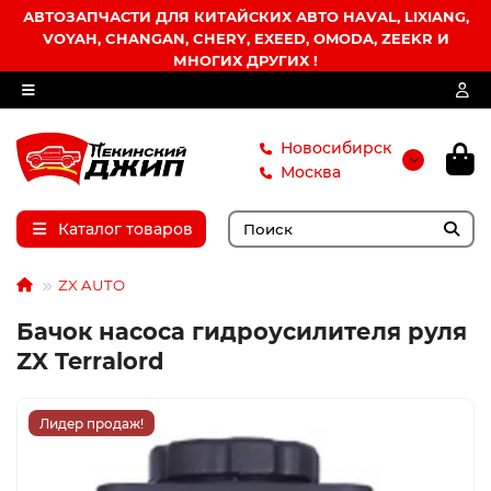
АВТОЗАПЧАСТИ ДЛЯ КИТАЙСКИХ АВТО HAVAL, LIXIANG,
VOYAH, CHANGAN, CHERY, EXEED, OMODA, ZEEKR И
МНОГИХ ДРУГИХ !
Новосибирск
Москва
Каталог товаров
ZX AUTO
Бачок насоса гидроусилителя руля
ZX Terralord
Лидер продаж!