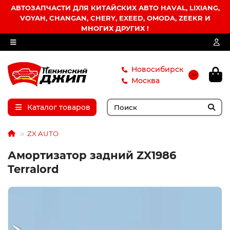
АВТОЗАПЧАСТИ ДЛЯ КИТАЙСКИХ АВТО HAVAL, LIXIANG,
VOYAH, CHANGAN, CHERY, EXEED, OMODA, ZEEKR И
МНОГИХ ДРУГИХ !
Новосибирск
Москва
Каталог товаров
ZX AUTO
Амортизатор задний ZX1986
Terralord