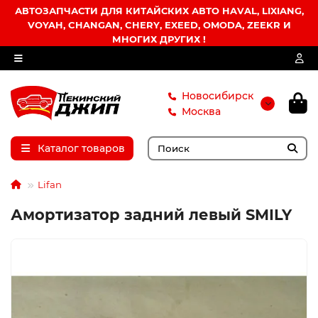
АВТОЗАПЧАСТИ ДЛЯ КИТАЙСКИХ АВТО HAVAL, LIXIANG,
VOYAH, CHANGAN, CHERY, EXEED, OMODA, ZEEKR И
МНОГИХ ДРУГИХ !
Новосибирск
Москва
Каталог товаров
Lifan
Амортизатор задний левый SMILY