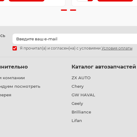
есь
Я прочитал(а) и согласен(на) с условиями
Условия оплаты
лнительно
Каталог автозапчастей
и компании
ZX AUTO
ндуем посмотреть
Chery
лерея
GW HAVAL
Geely
Brilliance
Lifan