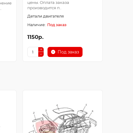
цены. Оплата заказа
Оплата з
нение
производится п..
после про
.
Детали двигателя
Детали д
Под заказ
1150р.
250р.
Под заказ