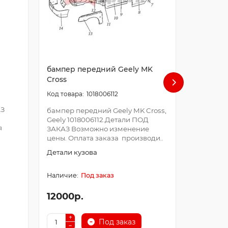
бампер передний Geely MK
Фильтр 
Cross
1018006112
Фильтр т
АЗ
10660019
бампер передний Geely MK Cross,
Возможно
Geely 1018006112.Детали ПОД
я
Оплата за
ЗАКАЗ Возможно изменение
цены. Оплата заказа производи..
Фильтра
Детали кузова
Под заказ
12000р.
550р.
Под заказ