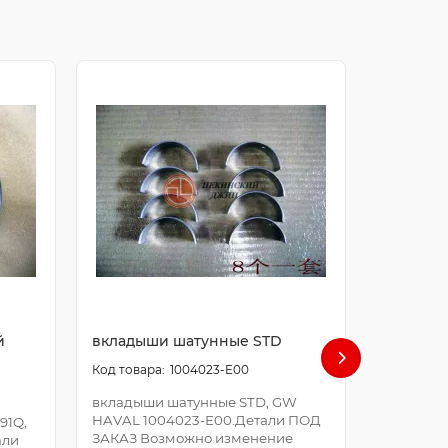
й
вкладыши шатунные STD
болт ша
1004023-E00
вкладыши шатунные STD, GW
болт шат
HAVAL 1004023-E00.Детали ПОД
E00.Дета
91Q,
ЗАКАЗ Возможно изменение
Возможно
али