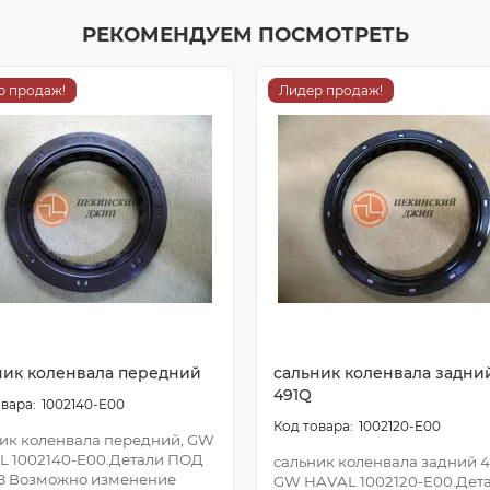
РЕКОМЕНДУЕМ ПОСМОТРЕТЬ
р продаж!
Лидер продаж!
ник коленвала передний
сальник коленвала задни
491Q
1002140-E00
1002120-E00
ик коленвала передний, GW
L 1002140-E00.Детали ПОД
сальник коленвала задний 4
З Возможно изменение
GW HAVAL 1002120-E00.Дет