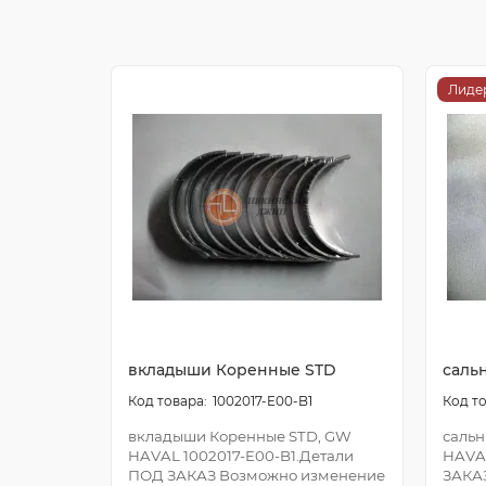
Лиде
вкладыши Коренные STD
саль
1002017-E00-B1
вкладыши Коренные STD, GW
сальн
HAVAL 1002017-E00-B1.Детали
HAVA
ПОД ЗАКАЗ Возможно изменение
ЗАКА