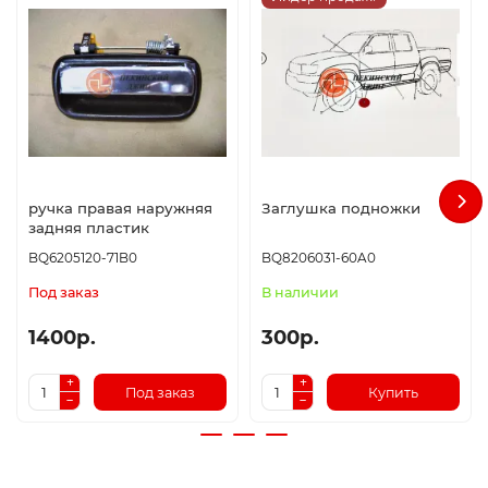
ручка правая наружняя
Заглушка подножки
задняя пластик
BQ6205120-71B0
BQ8206031-60A0
Под заказ
В наличии
1400р.
300р.
Под заказ
Купить