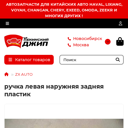
АВТОЗАПЧАСТИ ДЛЯ КИТАЙСКИХ АВТО HAVAL, LIXIANG,
VOYAH, CHANGAN, CHERY, EXEED, OMODA, ZEEKR И
МНОГИХ ДРУГИХ !
Новосибирск
Москва
Каталог товаров
ZX AUTO
ручка левая наружняя задняя
пластик