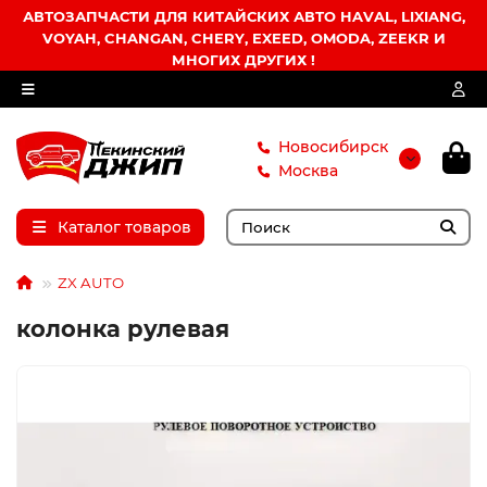
АВТОЗАПЧАСТИ ДЛЯ КИТАЙСКИХ АВТО HAVAL, LIXIANG,
VOYAH, CHANGAN, CHERY, EXEED, OMODA, ZEEKR И
МНОГИХ ДРУГИХ !
Новосибирск
Москва
Каталог товаров
ZX AUTO
колонка рулевая