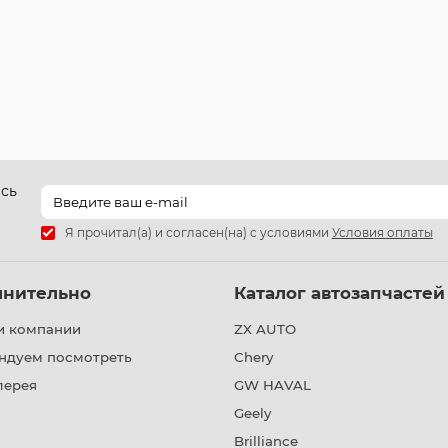
есь
Я прочитал(а) и согласен(на) с условиями
Условия оплаты
лнительно
Каталог автозапчастей
и компании
ZX AUTO
ндуем посмотреть
Chery
лерея
GW HAVAL
Geely
Brilliance