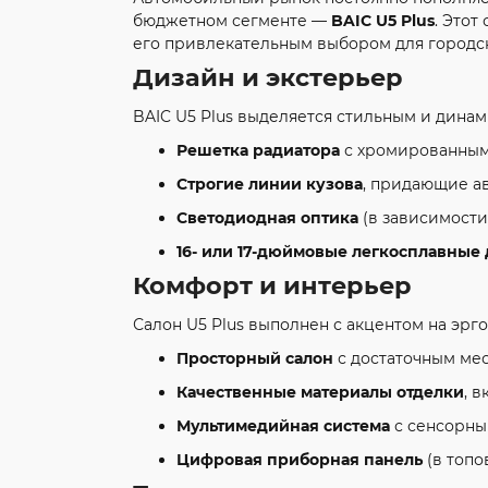
бюджетном сегменте —
BAIC U5 Plus
. Этот
его привлекательным выбором для городск
Дизайн и экстерьер
BAIC U5 Plus выделяется стильным и дина
Решетка радиатора
с хромированным
Строгие линии кузова
, придающие а
Светодиодная оптика
(в зависимости
16- или 17-дюймовые легкосплавные
Комфорт и интерьер
Салон U5 Plus выполнен с акцентом на эрг
Просторный салон
с достаточным мес
Качественные материалы отделки
, 
Мультимедийная система
с сенсорным
Цифровая приборная панель
(в топо