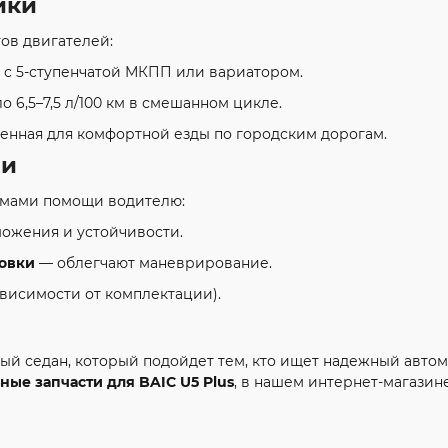
ики
тов двигателей:
с.) с 5-ступенчатой МКПП или вариатором.
о 6,5–7,5 л/100 км в смешанном цикле.
оенная для комфортной езды по городским дорогам.
ии
мами помощи водителю:
ожения и устойчивости.
ковки
— облегчают маневрирование.
зависимости от комплектации).
ый седан, который подойдет тем, кто ищет надежный авто
ные запчасти для BAIC U5 Plus
, в нашем интернет-магазин