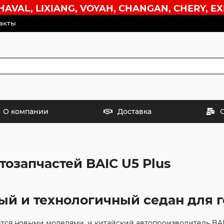
VAL, LIXIANG, VOYAH, CHANGAN, CHERY, EX
акты
О компании
Доставка
тозапчастей BAIC U5 Plus
ный и технологичный седан для 
тся новыми моделями, и китайский автопроизводитель BAI