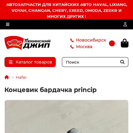
АВТОЗАПЧАСТИ ДЛЯ КИТАЙСКИХ АВТО HAVAL, LIXIANG,
VOYAH, CHANGAN, CHERY, EXEED, OMODA, ZEEKR И
МНОГИХ ДРУГИХ !
Новосибирск
Москва
Каталог товаров
Hafei
Концевик бардачка princip