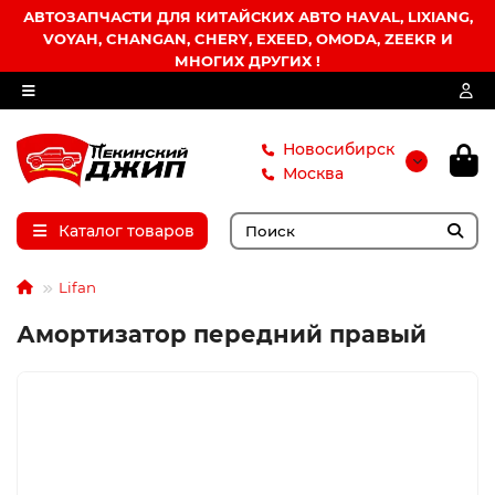
АВТОЗАПЧАСТИ ДЛЯ КИТАЙСКИХ АВТО HAVAL, LIXIANG,
VOYAH, CHANGAN, CHERY, EXEED, OMODA, ZEEKR И
МНОГИХ ДРУГИХ !
Новосибирск
Москва
Каталог товаров
Lifan
Амортизатор передний правый