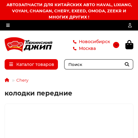
АВТОЗАПЧАСТИ ДЛЯ КИТАЙСКИХ АВТО HAVAL, LIXIANG,
VOYAH, CHANGAN, CHERY, EXEED, OMODA, ZEEKR И
МНОГИХ ДРУГИХ !
Новосибирск
Москва
Каталог товаров
Chery
колодки передние